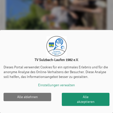
zurück zur Startseite
Daniel Glier
, 26. Juni
2023
TV Sulzbach-Laufen 1982 e.V.
Dieses Portal verwendet Cookies für ein optimales Erlebnis und für die
anonyme Analyse des Online-Verhaltens der Besucher. Diese Analyse
soll helfen, das Informationsangebot besser zu gestalten.
Einstellungen verwalten
Alle ablehnen
Alle
TV Sulzbach-Laufen 1982 e.V. |
Impressum
|
Datenschutz-
akzeptieren
und Nutzungsbedingungen
|
Cookie Policy
© 2012-2026
eTennis