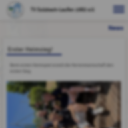
TV Sulzbach-Laufen 1982 e.V.
News
Erster Heimsieg!
Beim ersten Heimspiel erzielt die Herrenmannschaft den
ersten Sieg.