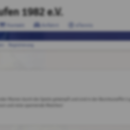
fen 1982 e.V.
Kontakt
Anfahrt
eTennis
en
Registrierung
der Manier durch die Spiele gekämpft und sind in der Bezirksstaffel 
ison und viele spannende Matches!