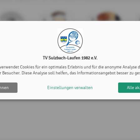
4
5
Daniel Glier
Dennis Fust
Hannes Müller
TV Sulzbach-Laufen 1982 e.V.
11
12
 verwendet Cookies für ein optimales Erlebnis und für die anonyme Analyse 
r Besucher. Diese Analyse soll helfen, das Informationsangebot besser zu ge
bian Strecker
Markus Meng
Andreas Stein
ehnen
Einstellungen verwalten
Alle ak