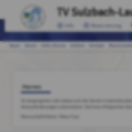
TV Sulzbach-Lau
Info
Reservierung
News
Verein
Hilfe eTennis
Anfahrt
Kontakt
Mannschaft
Herren
Im vergangenen Jahr haben sich die Herren in beeindrucken
Herausforderungen unterstützen. Auf eine erfolgreiche Sa
Mannschaftsführer: Viktor Fust