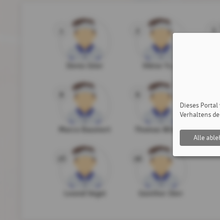
1
2
3
Denis Glier
Viktor Fust
8
9
10
Dieses Portal
Verhaltens de
Marco Baumert
Thomas Wildermuth
Fa
Alle abl
15
16
Leonid Vogel
Günther Dörr