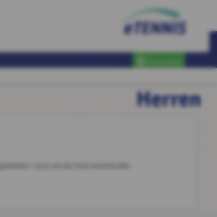
Anmelden
Herren
2 geblieben. Lasst uns bei ihren kommenden