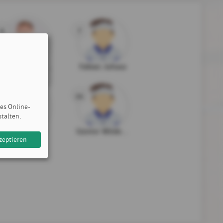
6
7
Benedikt Müller
Fabian Juhasz
13
14
des Online-
stalten.
Lukas Jäger
Günter Wildermuth
zeptieren