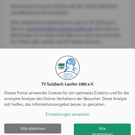
Gemeinsam mit euch möchten wir das Turnier besuchen
und Weltklasse-Tennis erleben.
Bitte meldet Euch spätestens bis zum 31.05.2023 per E-
Mail an:
danielglier@tvsulzbach-laufen.de
oder auch per
WhattsApp ob ihr dabei seid! Wenn es mehr Interessenten
als Tickets gibt, werden wir die Karten verlosen.
Bei Fragen meldet euch gerne.
TV Sulzbach-Laufen 1982 e.V.
zurück zur Startseite
Daniel Glier
, 09. Mai 2023
Dieses Portal verwendet Cookies für ein optimales Erlebnis und für die
anonyme Analyse des Online-Verhaltens der Besucher. Diese Analyse
soll helfen, das Informationsangebot besser zu gestalten.
Einstellungen verwalten
Alle ablehnen
Alle
TV Sulzbach-Laufen 1982 e.V. |
Impressum
|
Datenschutz-
akzeptieren