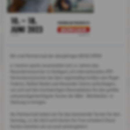
Wir sind Partnerclub der diesjährigen BOSS OPEN!
e I motion sports veranstaltet seit 14 Jahren das
Rasentennisturnier in Stuttgart, ein internationales ATP-
Herrentennisturnier bei dem regelmäßig Größen wie Roger
Federer, Rafael Nadal und Alexander Zverev aufschlagen,
um sich auf den hochwertigen Rasenplätzen für das größte
und prestigeträchtigste Turnier der Welt - Wimbledon -in
Stellung zu bringen.
Als Partnerclub haben wir für das kommende Turnier für den
Sonntag, 11.06.2023 acht Karten for Free erhalten! Diese
Karten möchten wir an euch weitergeben!