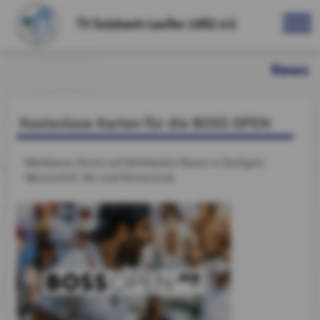
TV Sulzbach-Laufen 1982 e.V.
News
Kostenlose Karten für die BOSS OPEN
Weltklasse-Tennis auf Wimbledon-Rasen in Stuttgart-
Weissenhof. Wir sind Partnerclub.