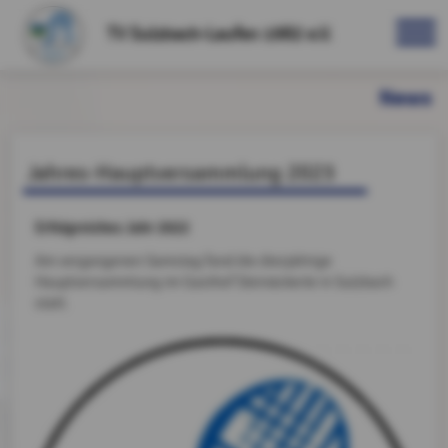
TV Sulzbach-Laufen 1982 e.V.
News
Jahres-Hauptversammlung 2023
Erfolgreiches Jahr 2022
Am vergangenen Samstag fand die diesjährige
Hauptversammlung im Gasthof Steinäckerle in Sulzbach
statt.