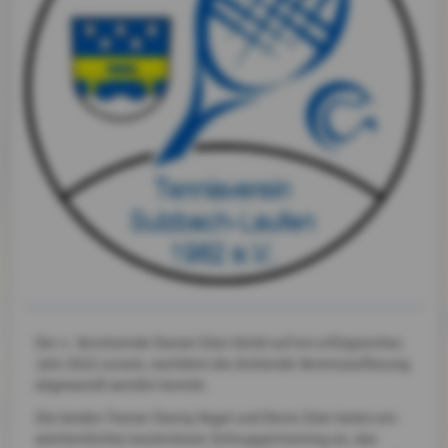
Der 1. Vorsitzende Daniel Glier blickt auf ein erfolgreiches
Jahr 2022 zurück, nachdem die drohende Vereinsauflösung
abgewandt werden konnte.
Die beiden Trainer Danny Vogel und Denis Glier boten ein
wöchentliches kostenloses Schnuppertraining an, das