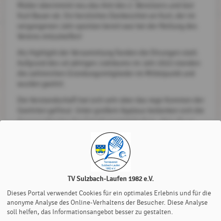
Müller übernimmt neu das Amt des 2. Beisitzers und löst
Kurt Bauer ab. Ein herzliches Dankeschön an Kurt, der im
vergangenen Jahr spontan bereit war bei der Rettung des
Vereins mitzuhelfen!
Als Highlight der Versammlung fanden die Ehrungen statt.
Aufgrund des 40-jährigen Jubiläums im Jahr 2022 standen
die zahlreichen Gründungsmitglieder im Mittelpunkt und
wurden geehrt.
Die Vorstandschaft hat sich sehr über das rege Kommen der
Geehrten gefreut. Unter großem Applaus bedanken sich die
Anwesenden bei den Gründungsmitgliedern, ohne die es
den Verein nicht geben würde!
zurück zur Startseite
Margit Gibault
, 27.
TV Sulzbach-Laufen 1982 e.V.
Februar 2023
Dieses Portal verwendet Cookies für ein optimales Erlebnis und für die
anonyme Analyse des Online-Verhaltens der Besucher. Diese Analyse
soll helfen, das Informationsangebot besser zu gestalten.