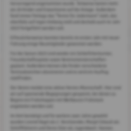
hervorragend angenommen wurde. Teilweise kamen mehr
als 20 Kinder und Erwachsene auf die Anlage. Außerdem
fand immer freitags das "Tennis für Jedermann" statt, das
ebenfalls auf regen Anklang stoß und deshalb auch im Jahr
2023 fortgeführt werden soll.
Erfreulicherweise konnten bereits im ersten Jahr mit neuer
Führung einige Neumitglieder gewonnen werden.
Für die Saison 2023 sind wieder ein Schleifchenturnier,
Freundschaftsspiele sowie Vereinsmeisterschaften
geplant. Außerdem können die Kinder verschiedene
Tennisabzeichen absolvieren und es wird ein Ausflug
stattfinden.
Der Verein meldet eine aktive Herren-Mannschaft. Hier sind
wir auf spannende Begegnungen gespannt, bei denen zu
Beginn ein Frühshoppen mit Weißwurst-Frühstück
angeboten werden soll.
Im Amt bestätigt und für weitere zwei Jahre gewählt
wurden Leonid Vogel als 2. Vorsitzender, Margit Gibault als
Schriftführerin und Denis Glier als Jugendwart. Hannes